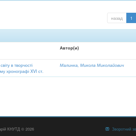
назад
1
Автор(и)
віту в творчості
Малинка, Микола Миколайович
ому хронографі XVI ст.
тарій КНУТД © 2026
Зворотний зв