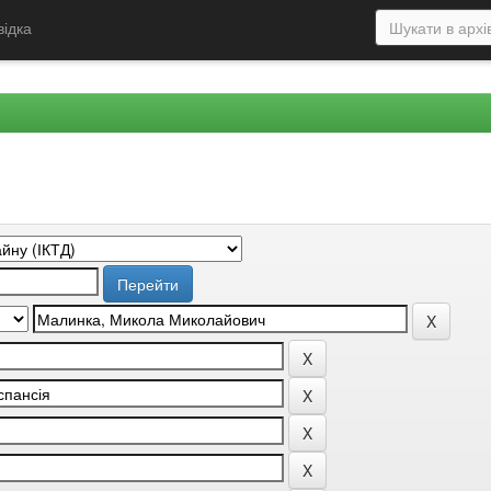
відка