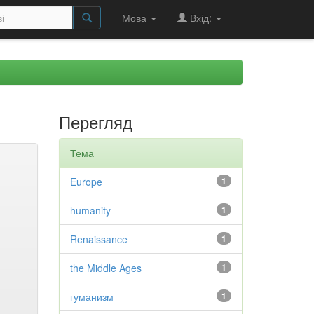
Мова
Вхід:
Перегляд
Тема
Europe
1
humanity
1
Renaissance
1
the Middle Ages
1
гуманизм
1