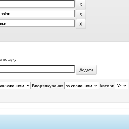
в пошуку.
Впорядкування
Автори