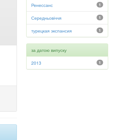
Ренессанс
1
Середньовіччя
1
турецкая экспансия
1
за датою випуску
2013
1