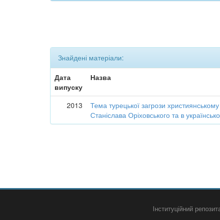
Знайдені матеріали:
Дата
Назва
випуску
2013
Тема турецької загрози християнському с
Станіслава Оріховського та в українськ
Інституційний репози