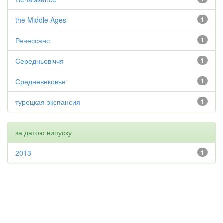
the Middle Ages
1
Ренессанс
1
Середньовіччя
1
Средневековье
1
турецкая экспансия
1
за датою випуску
2013
1