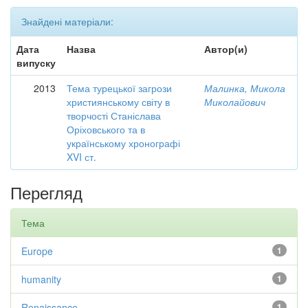
Знайдені матеріали:
Дата
Назва
Автор(и)
випуску
2013
Тема турецької загрози
Малинка, Микола
християнському світу в
Миколайович
творчості Станіслава
Оріховського та в
українському хронографі
XVI ст.
Перегляд
Тема
Europe
1
humanity
1
Renaissance
1