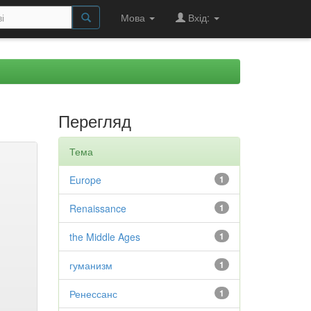
Мова
Вхід:
Перегляд
Тема
Europe
1
Renaissance
1
the Middle Ages
1
гуманизм
1
Ренессанс
1