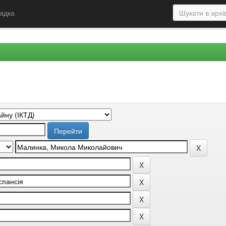
відка