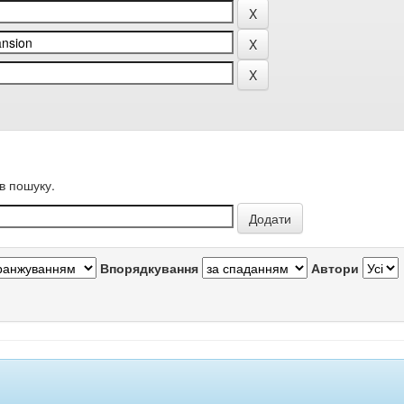
в пошуку.
Впорядкування
Автори