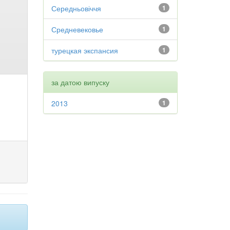
Середньовіччя
1
Средневековье
1
турецкая экспансия
1
за датою випуску
2013
1