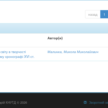
назад
1
Автор(и)
віту в творчості
Малинка, Микола Миколайович
ому хронографі XVI ст.
тарій КНУТД © 2026
Зворотний зв