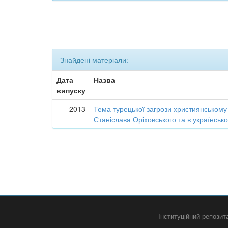
Знайдені матеріали:
Дата
Назва
випуску
2013
Тема турецької загрози християнському с
Станіслава Оріховського та в українськ
Інституційний репози