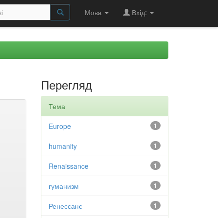
Мова
Вхід:
Перегляд
Тема
Europe
1
humanity
1
Renaissance
1
гуманизм
1
Ренессанс
1