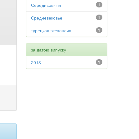
Середньовіччя
1
Средневековье
1
турецкая экспансия
1
за датою випуску
2013
1