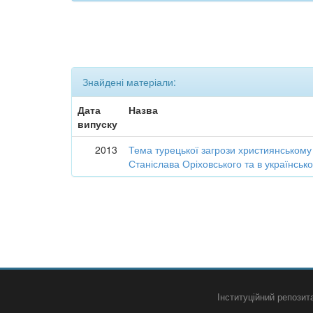
Знайдені матеріали:
Дата
Назва
випуску
2013
Тема турецької загрози християнському с
Станіслава Оріховського та в українськ
Інституційний репози