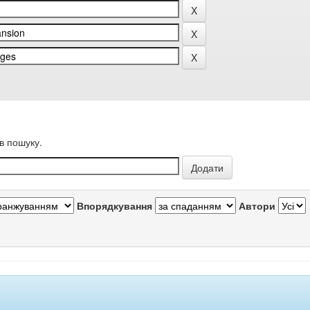
в пошуку.
Впорядкування
Автори