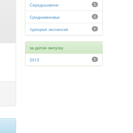
Середньовіччя
1
Средневековье
1
турецкая экспансия
1
за датою випуску
2013
1