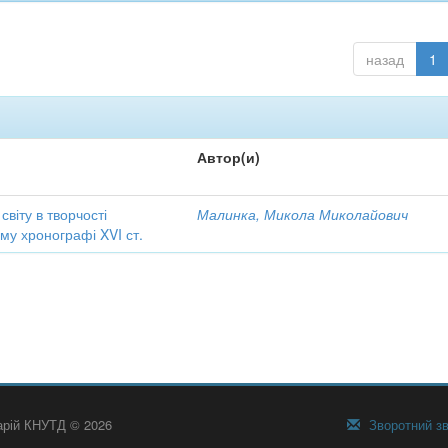
назад
1
Автор(и)
віту в творчості
Малинка, Микола Миколайович
ому хронографі XVI ст.
тарій КНУТД © 2026
Зворотний зв