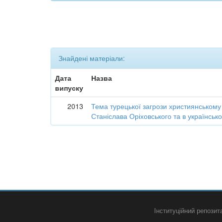
Знайдені матеріали:
Дата
Назва
випуску
2013
Тема турецької загрози християнському с
Станіслава Оріховського та в українськ
Інституційний репози