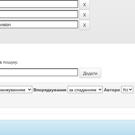
в пошуку.
Впорядкування
Автори