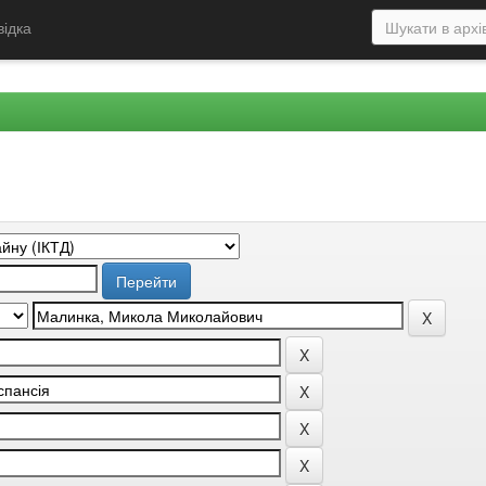
відка