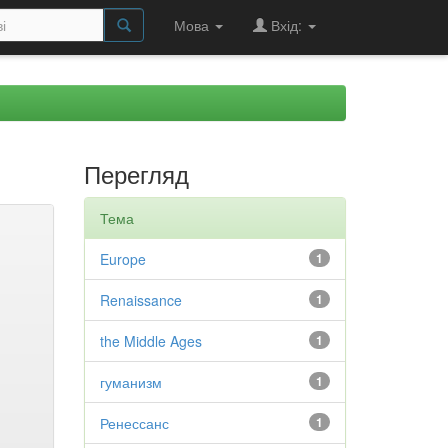
Мова
Вхід:
Перегляд
Тема
Europe
1
Renaissance
1
the Middle Ages
1
гуманизм
1
Ренессанс
1