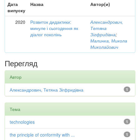
Дата
Назва
Автор(и)
випуску
2020
Розвиток дидактики:
Александрович,
минуле і сьогодення як
Тетяна
діалог поколінь
Зігфридівна
;
Малинка, Микола
Миколайович
Перегляд
Автор
Александрович, Тетяна Зігфридівна
1
Тема
technologies
1
the principle of conformity with ...
1