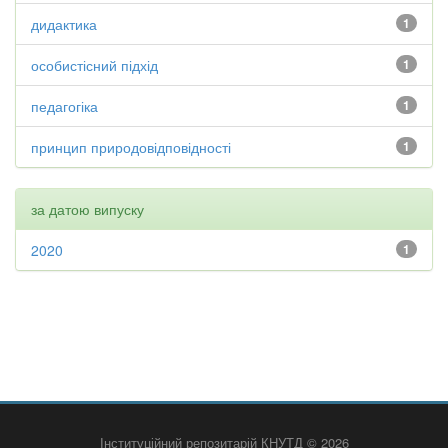
дидактика
1
особистісний підхід
1
педагогіка
1
принцип природовідповідності
1
за датою випуску
2020
1
Інституційний репозитарій КНУТД © 2026