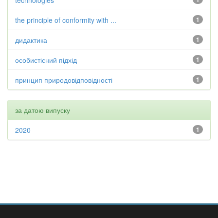
technologies
the principle of conformity with ...
1
дидактика
1
особистісний підхід
1
принцип природовідповідності
1
за датою випуску
2020
1