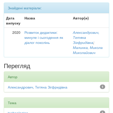
Знайдені матеріали:
Дата
Назва
Автор(и)
випуску
2020
Розвиток дидактики:
Александрович,
минуле і сьогодення як
Тетяна
діалог поколінь
Зігфридівна
;
Малинка, Микола
Миколайович
Перегляд
Автор
Александрович, Тетяна Зігфридівна
1
Тема
1