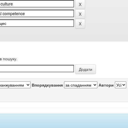
в пошуку.
Впорядкування
Автори