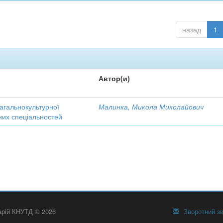
назад
1
Автор(и)
агальнокультурної
Малинка, Микола Миколайович
зних спеціальностей
тарій КНУТД © 2026
Зворотний зв