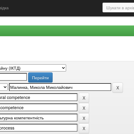
відка