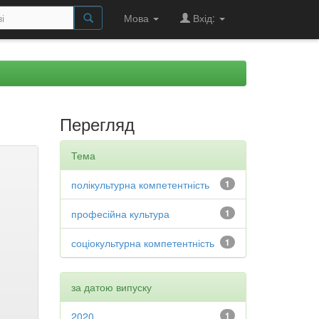
Мова
Вхід:
Перегляд
Тема
полікультурна компетентність
1
професійна культура
1
соціокультурна компетентність
1
за датою випуску
2020
1