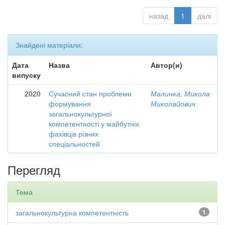
назад
1
далі
Знайдені матеріали:
Дата
Назва
Автор(и)
випуску
2020
Сучасний стан проблеми
Малинка, Микола
формування
Миколайович
загальнокультурної
компетентності у майбутніх
фахівців різних
спеціальностей
Перегляд
Тема
загальнокультурна компетентність
1