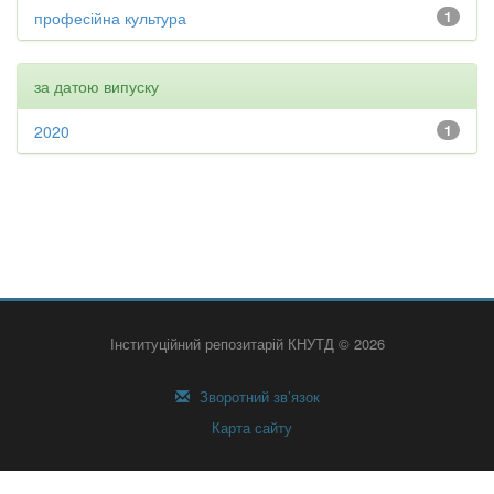
професійна культура
1
за датою випуску
2020
1
Інституційний репозитарій КНУТД © 2026
Зворотний зв’язок
Карта сайту