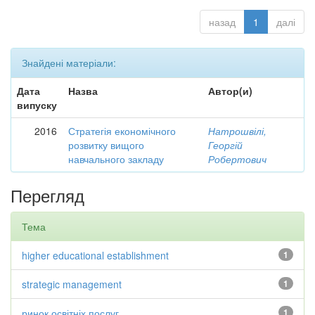
назад
1
далі
Знайдені матеріали:
Дата
Назва
Автор(и)
випуску
2016
Стратегія економічного
Натрошвілі,
розвитку вищого
Георгій
навчального закладу
Робертович
Перегляд
Тема
higher educational establishment
1
strategic management
1
ринок освітніх послуг
1