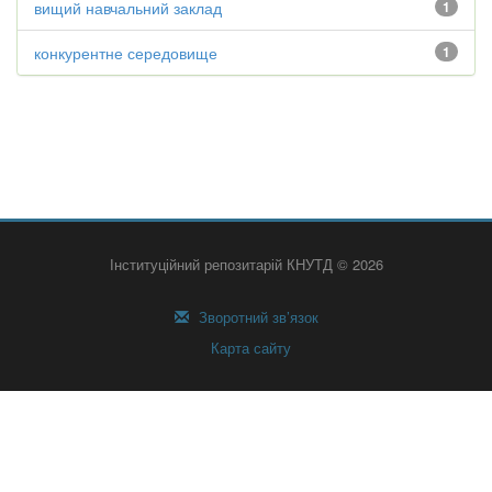
вищий навчальний заклад
1
конкурентне середовище
1
Інституційний репозитарій КНУТД © 2026
Зворотний зв’язок
Карта сайту