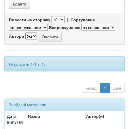
Вивести на сторінку
|
Сортування
Впорядкування
Автори
Результати 1-1 зі 1.
назад
1
далі
Знайдені матеріали:
Дата
Назва
Автор(и)
випуску