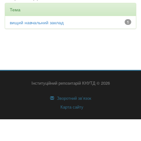
Тема
вищий навчальний заклад
1
Інституційний репозитарій КНУТД © 2026
Зворотний зв’язок
Карта сайту