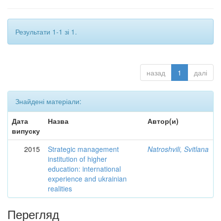
Результати 1-1 зі 1.
назад
1
далі
Знайдені матеріали:
Дата
Назва
Автор(и)
випуску
2015
Strategic management
Natroshvili, Svitlana
institution of higher
education: international
experience and ukrainian
realities
Перегляд