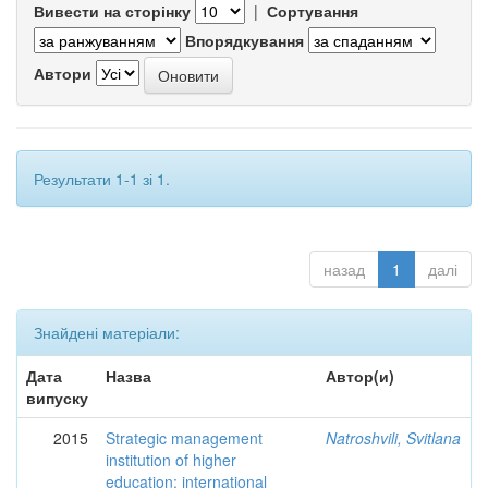
Вивести на сторінку
|
Сортування
Впорядкування
Автори
Результати 1-1 зі 1.
назад
1
далі
Знайдені матеріали:
Дата
Назва
Автор(и)
випуску
2015
Strategic management
Natroshvili, Svitlana
institution of higher
education: international