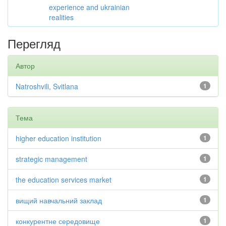
experience and ukrainian
realities
Перегляд
Автор
Natroshvili, Svitlana
1
Тема
higher education institution
1
strategic management
1
the education services market
1
вищий навчальний заклад
1
конкурентне середовище
1