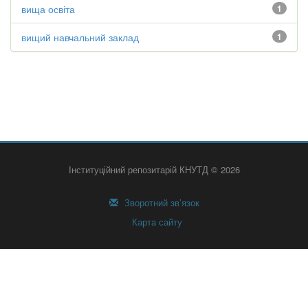
вища освіта
1
вищий навчальний заклад
1
Інституційний репозитарій КНУТД © 2026
Зворотний зв’язок
Карта сайту