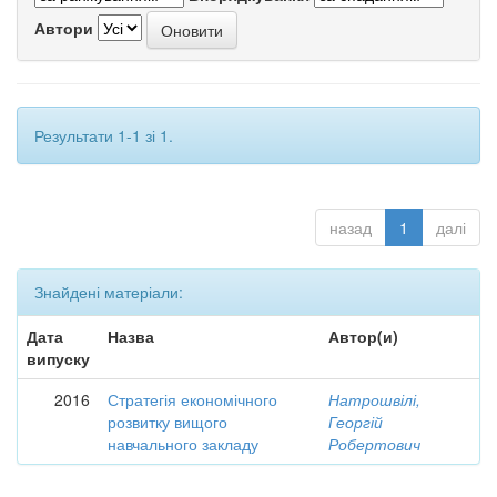
Автори
Результати 1-1 зі 1.
назад
1
далі
Знайдені матеріали:
Дата
Назва
Автор(и)
випуску
2016
Стратегія економічного
Натрошвілі,
розвитку вищого
Георгій
навчального закладу
Робертович