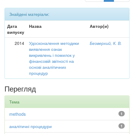
Знайдені матеріали:
Дата
Назва
Автор(и)
випуску
2014
Удосконалення методики
Безверхий, К. В.
виявлення ознак
викривлень і помилок у
фінансовій звітності на
основі аналітичних
процедур
Перегляд
Тема
methods
1
аналітичні процедури
1