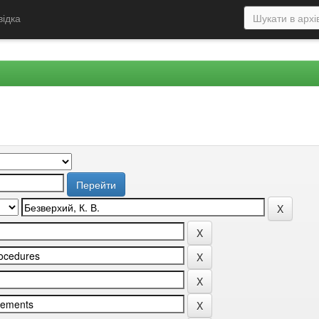
відка