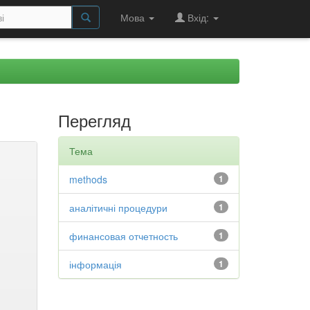
Мова
Вхід:
Перегляд
Тема
methods
1
аналітичні процедури
1
финансовая отчетность
1
інформація
1