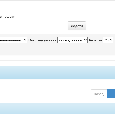
в пошуку.
Впорядкування
Автори
назад
1