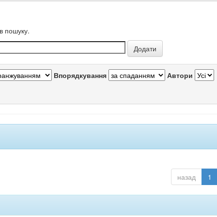
в пошуку.
Впорядкування
Автори
назад
1