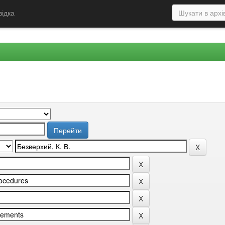
відка