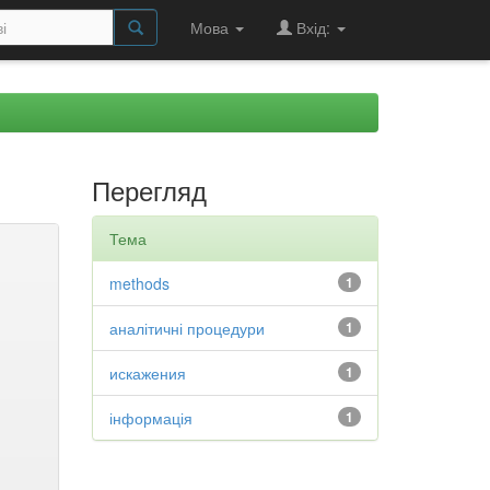
Мова
Вхід:
Перегляд
Тема
methods
1
аналітичні процедури
1
искажения
1
інформація
1