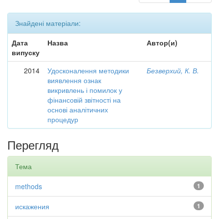
Знайдені матеріали:
Дата
Назва
Автор(и)
випуску
2014
Удосконалення методики
Безверхий, К. В.
виявлення ознак
викривлень і помилок у
фінансовій звітності на
основі аналітичних
процедур
Перегляд
Тема
methods
1
искажения
1