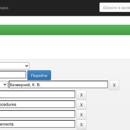
відка