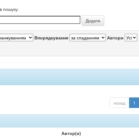
в пошуку.
Впорядкування
Автори
назад
1
Автор(и)