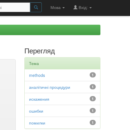
Мова
Вхід:
Перегляд
Тема
methods
1
аналітичні процедури
1
искажения
1
ошибки
1
помилки
1