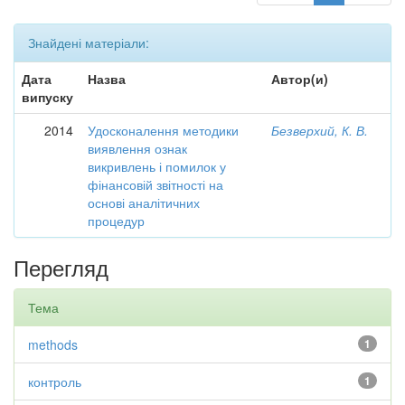
Знайдені матеріали:
Дата
Назва
Автор(и)
випуску
2014
Удосконалення методики
Безверхий, К. В.
виявлення ознак
викривлень і помилок у
фінансовій звітності на
основі аналітичних
процедур
Перегляд
Тема
methods
1
контроль
1