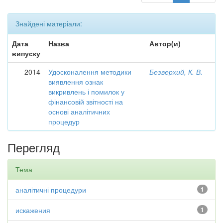
Знайдені матеріали:
Дата
Назва
Автор(и)
випуску
2014
Удосконалення методики
Безверхий, К. В.
виявлення ознак
викривлень і помилок у
фінансовій звітності на
основі аналітичних
процедур
Перегляд
Тема
аналітичні процедури
1
искажения
1