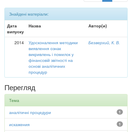
Знайдені матеріали:
Дата
Назва
Автор(и)
випуску
2014
Удосконалення методики
Безверхий, К. В.
виявлення ознак
викривлень і помилок у
фінансовій звітності на
основі аналітичних
процедур
Перегляд
Тема
аналітичні процедури
1
искажения
1