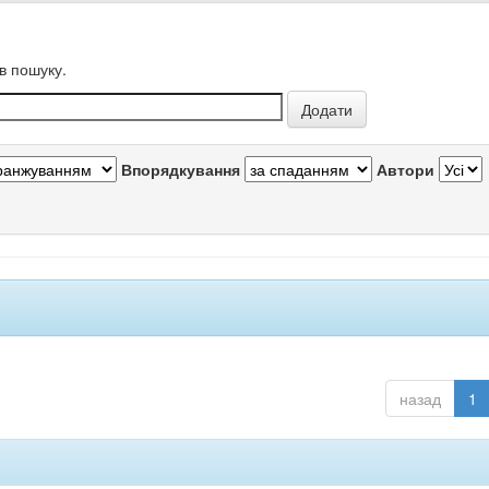
в пошуку.
Впорядкування
Автори
назад
1