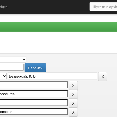
відка