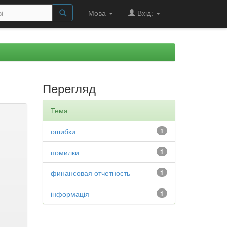
Мова
Вхід:
Перегляд
Тема
ошибки
1
помилки
1
финансовая отчетность
1
інформація
1