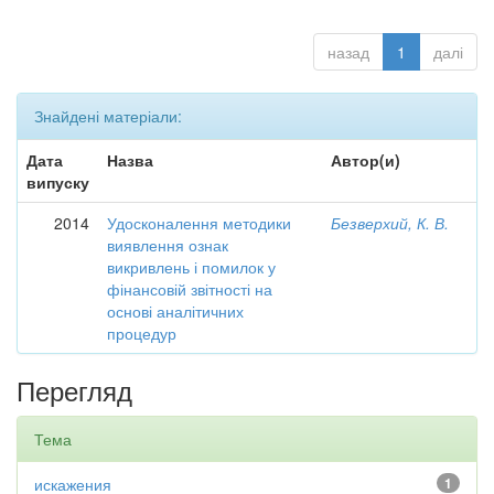
назад
1
далі
Знайдені матеріали:
Дата
Назва
Автор(и)
випуску
2014
Удосконалення методики
Безверхий, К. В.
виявлення ознак
викривлень і помилок у
фінансовій звітності на
основі аналітичних
процедур
Перегляд
Тема
искажения
1