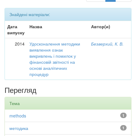
Знайдені матеріали:
Дата
Назва
Автор(и)
випуску
2014
Удосконалення методики
Безверхий, К. В.
виявлення ознак
викривлень і помилок у
фінансовій звітності на
основі аналітичних
процедур
Перегляд
Тема
methods
1
методика
1