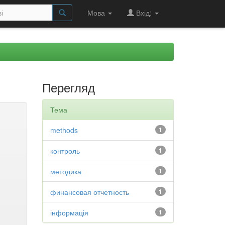
Мова
Вхід:
Перегляд
Тема
methods
1
контроль
1
методика
1
финансовая отчетность
1
інформація
1