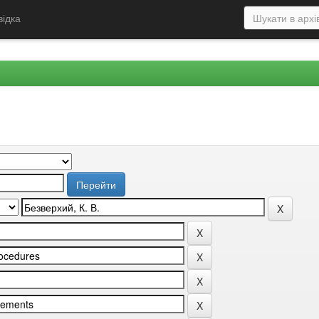
відка