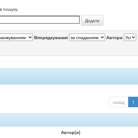
в пошуку.
Впорядкування
Автори
назад
1
Автор(и)