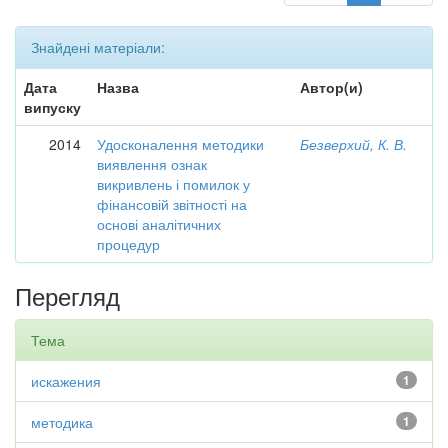
Знайдені матеріали:
Дата
Назва
Автор(и)
випуску
2014
Удосконалення методики
Безверхий, К. В.
виявлення ознак
викривлень і помилок у
фінансовій звітності на
основі аналітичних
процедур
Перегляд
Тема
искажения
1
методика
1