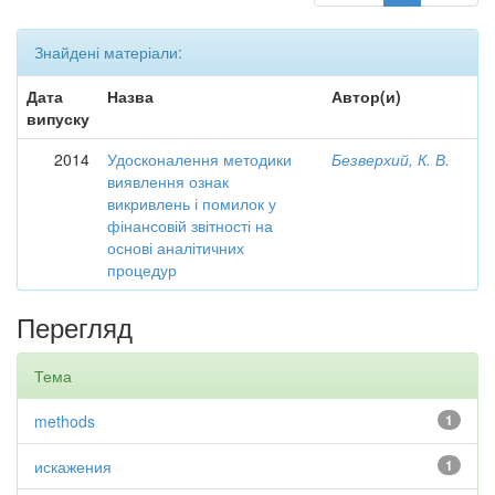
Знайдені матеріали:
Дата
Назва
Автор(и)
випуску
2014
Удосконалення методики
Безверхий, К. В.
виявлення ознак
викривлень і помилок у
фінансовій звітності на
основі аналітичних
процедур
Перегляд
Тема
methods
1
искажения
1