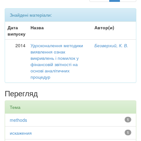
Знайдені матеріали:
Дата
Назва
Автор(и)
випуску
2014
Удосконалення методики
Безверхий, К. В.
виявлення ознак
викривлень і помилок у
фінансовій звітності на
основі аналітичних
процедур
Перегляд
Тема
methods
1
искажения
1