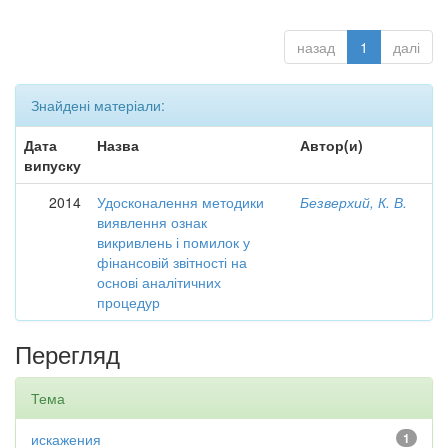
назад
1
далі
Знайдені матеріали:
Дата
Назва
Автор(и)
випуску
2014
Удосконалення методики
Безверхий, К. В.
виявлення ознак
викривлень і помилок у
фінансовій звітності на
основі аналітичних
процедур
Перегляд
Тема
искажения
1