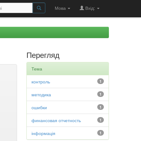
Мова
Вхід:
Перегляд
Тема
контроль
1
методика
1
ошибки
1
финансовая отчетность
1
інформація
1