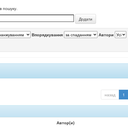
в пошуку.
Впорядкування
Автори
назад
1
Автор(и)