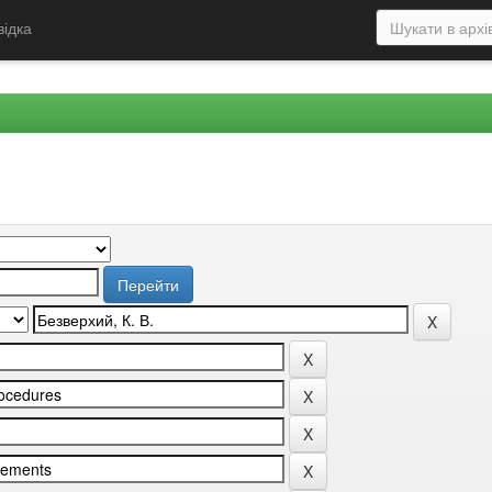
відка