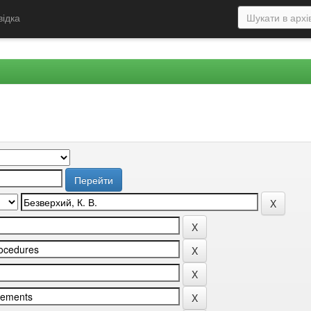
відка