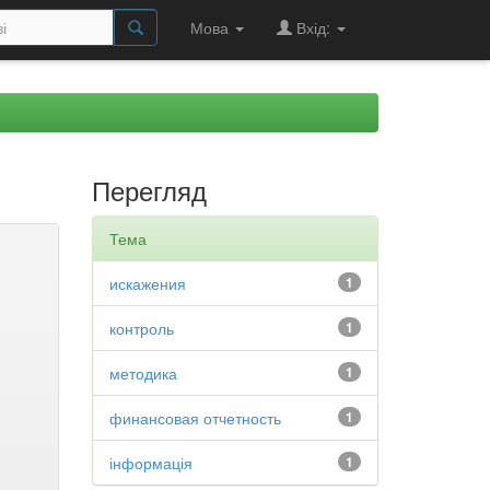
Мова
Вхід:
Перегляд
Тема
искажения
1
контроль
1
методика
1
финансовая отчетность
1
інформація
1