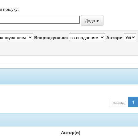
в пошуку.
Впорядкування
Автори
назад
1
Автор(и)