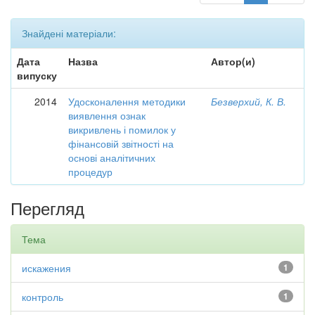
Знайдені матеріали:
Дата
Назва
Автор(и)
випуску
2014
Удосконалення методики
Безверхий, К. В.
виявлення ознак
викривлень і помилок у
фінансовій звітності на
основі аналітичних
процедур
Перегляд
Тема
искажения
1
контроль
1