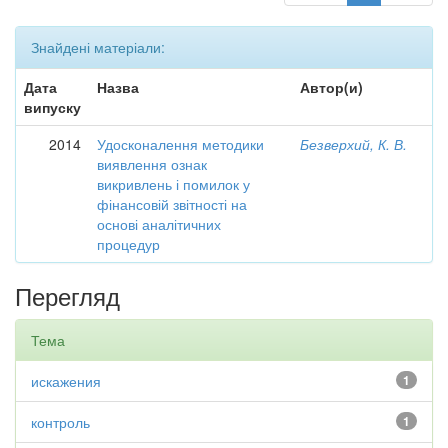
Знайдені матеріали:
Дата
Назва
Автор(и)
випуску
2014
Удосконалення методики
Безверхий, К. В.
виявлення ознак
викривлень і помилок у
фінансовій звітності на
основі аналітичних
процедур
Перегляд
Тема
искажения
1
контроль
1