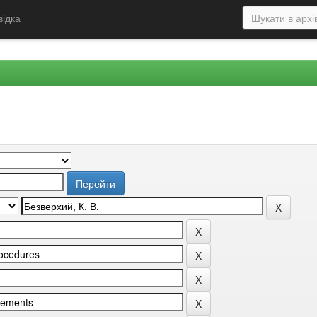
відка