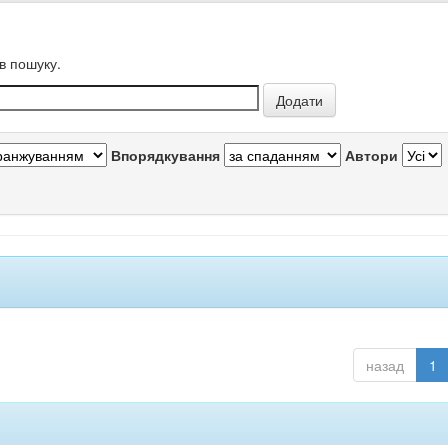
в пошуку.
Впорядкування
Автори
назад
1