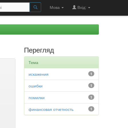
Мова
Вхід:
Перегляд
Тема
искажения
1
ошибки
1
помилки
1
финансовая отчетность
1