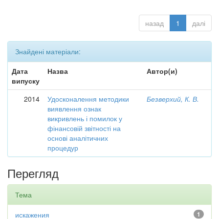
назад
1
далі
Знайдені матеріали:
Дата
Назва
Автор(и)
випуску
2014
Удосконалення методики
Безверхий, К. В.
виявлення ознак
викривлень і помилок у
фінансовій звітності на
основі аналітичних
процедур
Перегляд
Тема
искажения
1