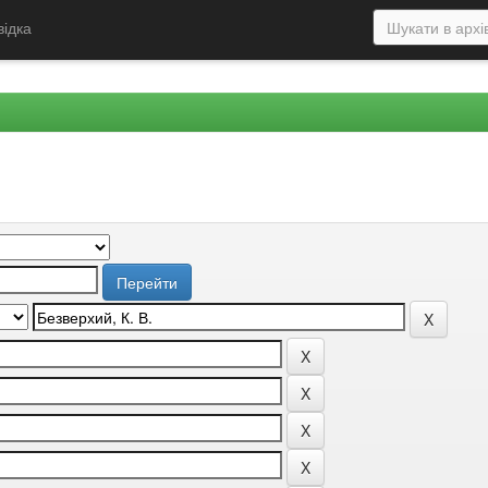
відка