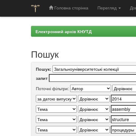
Головна сторінка
Перегляд
До
Skip
navigation
Електронний архів КНУТД
Пошук
Пошук:
запит
Поточні фільтри: