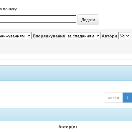
в пошуку.
Впорядкування
Автори
назад
1
Автор(и)