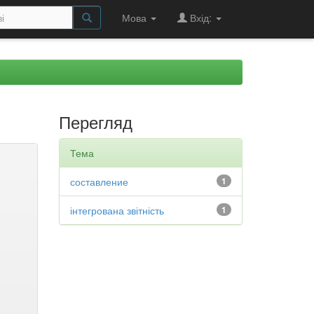
Мова
Вхід:
Перегляд
Тема
составление
1
інтегрована звітність
1