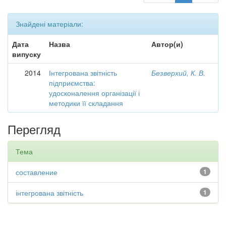
Знайдені матеріали:
Дата
Назва
Автор(и)
випуску
2014
Інтегрована звітність
Безверхий, К. В.
підприємства:
удосконалення організації і
методики її складання
Перегляд
Тема
составление
1
інтегрована звітність
1