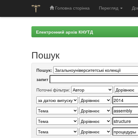
Головна сторінка
Перегляд
До
Skip
navigation
Електронний архів КНУТД
Пошук
Пошук:
запит
Поточні фільтри: