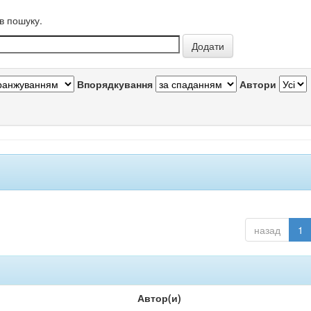
в пошуку.
Впорядкування
Автори
назад
1
Автор(и)