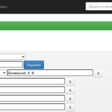
відка