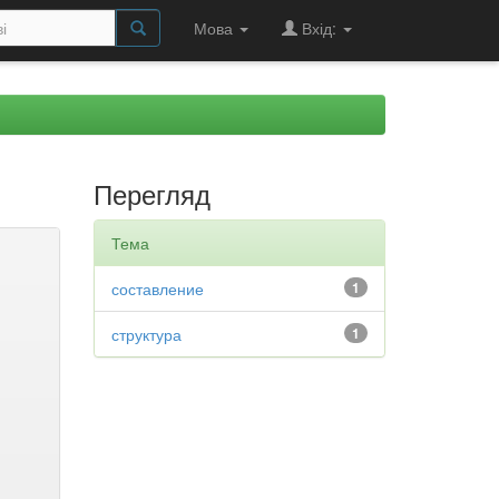
Мова
Вхід:
Перегляд
Тема
составление
1
структура
1