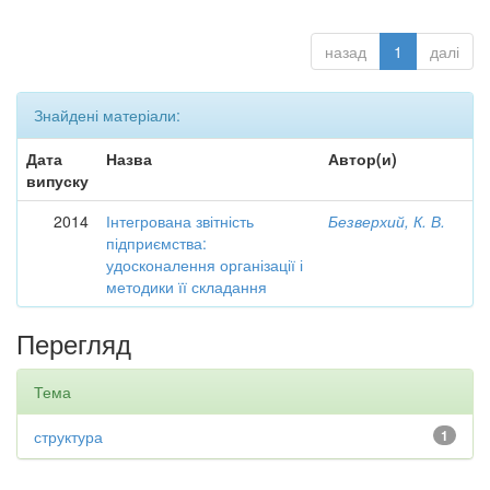
назад
1
далі
Знайдені матеріали:
Дата
Назва
Автор(и)
випуску
2014
Інтегрована звітність
Безверхий, К. В.
підприємства:
удосконалення організації і
методики її складання
Перегляд
Тема
структура
1