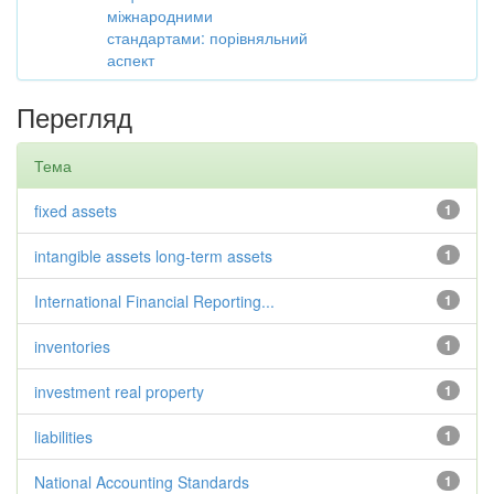
міжнародними
стандартами: порівняльний
аспект
Перегляд
Тема
fixed assets
1
intangible assets long-term assets
1
International Financial Reporting...
1
inventories
1
investment real property
1
liabilities
1
National Accounting Standards
1