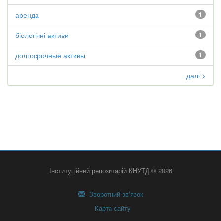
аренда
1
біологічні активи
1
долгосрочные активы
1
далі >
Інституційний репозитарій КНУТД © 2026
Зворотний зв’язок
Карта сайту