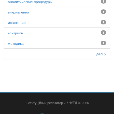
аналитические процедуры
1
викривлення
1
искажения
1
контроль
1
методика
1
далі >
Інституційний репозитарій КНУТД © 2026