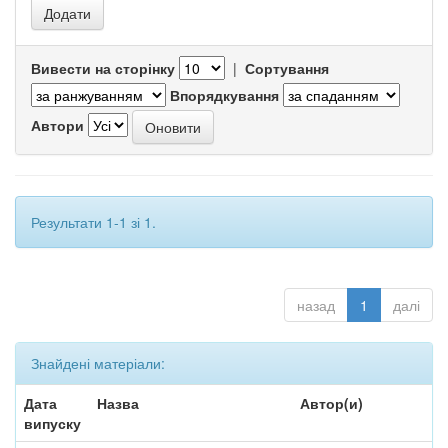
Вивести на сторінку
|
Сортування
Впорядкування
Автори
Результати 1-1 зі 1.
назад
1
далі
Знайдені матеріали:
Дата
Назва
Автор(и)
випуску