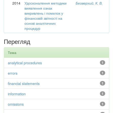
2014
Удосконалення методики
Безверхий, К. В.
виявлення ознак
викривлень і помилок у
фінансовій звітності на
основі аналітичних
процедур
Перегляд
Тема
analytical procedures
1
errors
1
financial statements
1
information
1
omissions
1