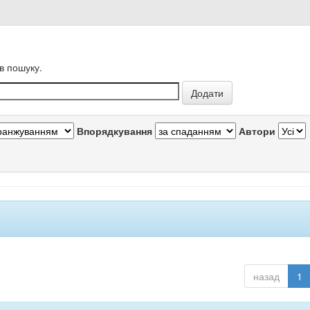
в пошуку.
Впорядкування
Автори
назад
1