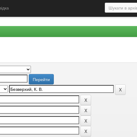
відка