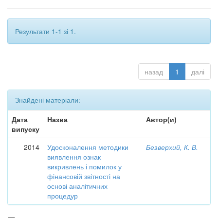
Результати 1-1 зі 1.
назад
1
далі
Знайдені матеріали:
Дата
Назва
Автор(и)
випуску
2014
Удосконалення методики
Безверхий, К. В.
виявлення ознак
викривлень і помилок у
фінансовій звітності на
основі аналітичних
процедур