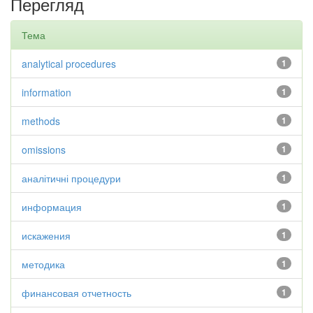
Перегляд
Тема
analytical procedures
1
information
1
methods
1
omissions
1
аналітичні процедури
1
информация
1
искажения
1
методика
1
финансовая отчетность
1