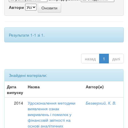
Автори
Результати 1-1 зі 1.
назад
1
далі
Знайдені матеріали:
Дата
Назва
Автор(и)
випуску
2014
Удосконалення методики
Безверхий, К. В.
виявлення ознак
викривлень і помилок у
фінансовій звітності на
основі аналітичних