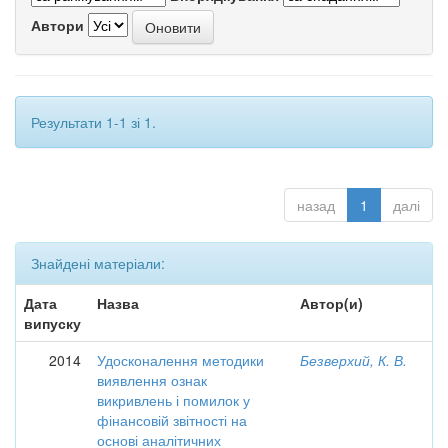
Автори
Результати 1-1 зі 1.
назад
1
далі
Знайдені матеріали:
Дата
Назва
Автор(и)
випуску
2014
Удосконалення методики
Безверхий, К. В.
виявлення ознак
викривлень і помилок у
фінансовій звітності на
основі аналітичних