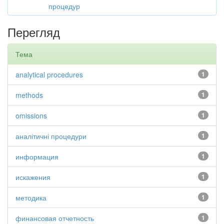
процедур
Перегляд
Тема
analytical procedures
1
methods
1
omissions
1
аналітичні процедури
1
информация
1
искажения
1
методика
1
финансовая отчетность
1