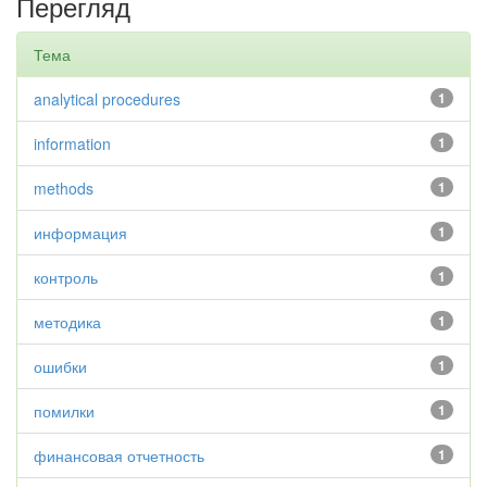
Перегляд
Тема
analytical procedures
1
information
1
methods
1
информация
1
контроль
1
методика
1
ошибки
1
помилки
1
финансовая отчетность
1