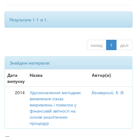
Результати 1-1 зі 1.
назад
1
далі
Знайдені матеріали:
Дата
Назва
Автор(и)
випуску
2014
Удосконалення методики
Безверхий, К. В.
виявлення ознак
викривлень і помилок у
фінансовій звітності на
основі аналітичних
процедур