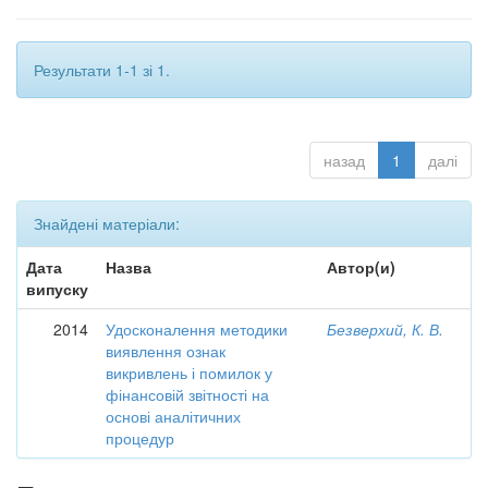
Результати 1-1 зі 1.
назад
1
далі
Знайдені матеріали:
Дата
Назва
Автор(и)
випуску
2014
Удосконалення методики
Безверхий, К. В.
виявлення ознак
викривлень і помилок у
фінансовій звітності на
основі аналітичних
процедур