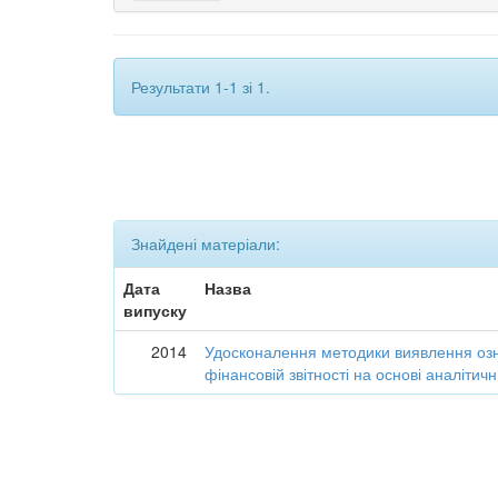
Результати 1-1 зі 1.
Знайдені матеріали:
Дата
Назва
випуску
2014
Удосконалення методики виявлення озн
фінансовій звітності на основі аналіти