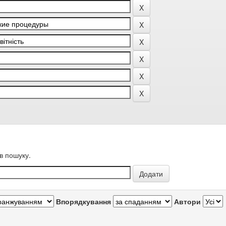
в пошуку.
Впорядкування
Автори