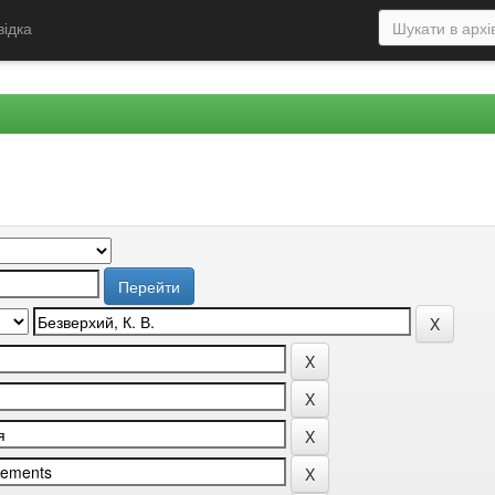
відка