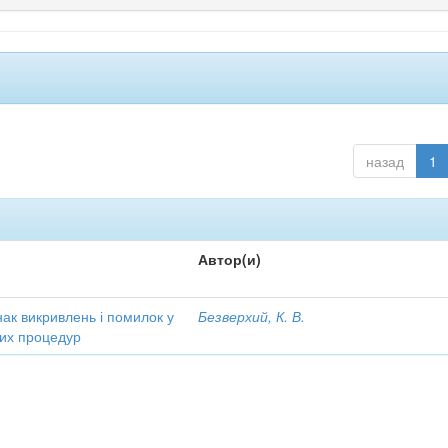
назад
1
Автор(и)
ак викривлень і помилок у
Безверхий, К. В.
чних процедур