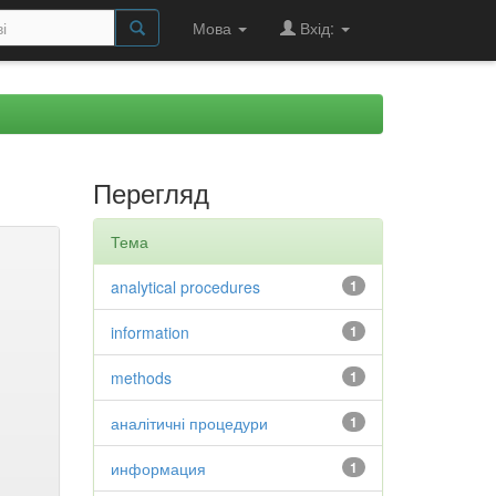
Мова
Вхід:
Перегляд
Тема
analytical procedures
1
information
1
methods
1
аналітичні процедури
1
информация
1